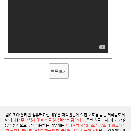
목록보기
컴이조아 온라인 컴퓨터교실 내용은 저작권법에 의한 보호를 받는 저작물로서,
이에 대한
무단 복제 및 배포를 원칙적으로 금합니다.
콘텐츠를 복제, 배포, 전송
등의 방식으로 무단 이용하는 경우에는
저작권법 제136조, 137조, 138조에 의
한 권리의 침해죄, 부정발행등의 죄, 출처명시 위반 등에 해당
될 수 있으며
위반