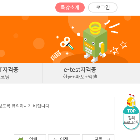
특강소개
로그인
T
자격증
e-test
자격증
코딩
한글+파포+엑셀
 않도록 유의하시기 바랍니다.
창의
프로그래밍
인쇄
이전
다음