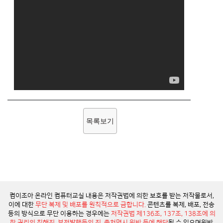
목록보기
컴이조아 온라인 컴퓨터교실 내용은 저작권법에 의한 보호를 받는 저작물로서,
이에 대한
무단 복제 및 배포를 원칙적으로 금합니다.
콘텐츠를 복제, 배포, 전송
등의 방식으로 무단 이용하는 경우에는
저작권법 제136조, 137조, 138조에 의
한 권리의 침해죄, 부정발행등의 죄, 출처명시 위반 등에 해당
될 수 있으며
위반