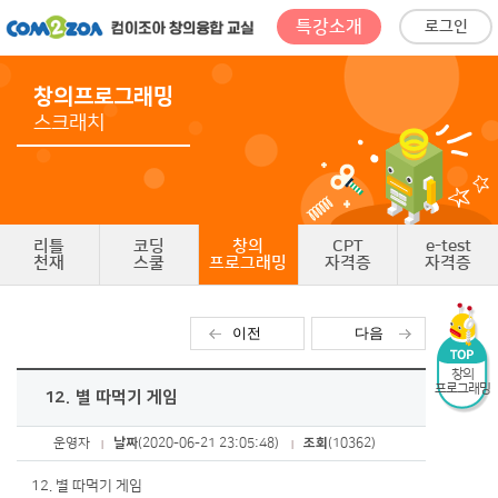
특강소개
로그인
창의프로그래밍
스크래치
리틀
코딩
창의
CPT
e-test
천재
스쿨
프로그래밍
자격증
자격증
이전
다음
창의
프로그래밍
12. 별 따먹기 게임
운영자
날짜
(2020-06-21 23:05:48)
조회
(10362)
12. 별 따먹기 게임