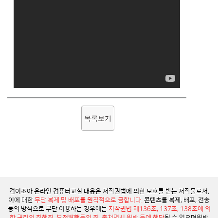
목록보기
컴이조아 온라인 컴퓨터교실 내용은 저작권법에 의한 보호를 받는 저작물로서,
이에 대한
무단 복제 및 배포를 원칙적으로 금합니다.
콘텐츠를 복제, 배포, 전송
등의 방식으로 무단 이용하는 경우에는
저작권법 제136조, 137조, 138조에 의
한 권리의 침해죄, 부정발행등의 죄, 출처명시 위반 등에 해당
될 수 있으며
위반