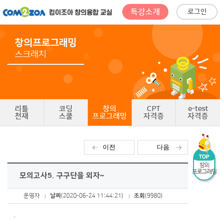
특강소개
로그인
창의프로그래밍
스크래치
리틀
코딩
창의
CPT
e-test
천재
스쿨
프로그래밍
자격증
자격증
이전
다음
창의
프로그래밍
모의고사5. 구구단을 외자~
운영자
날짜
(2020-06-24 11:44:21)
조회
(9980)
.