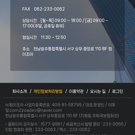
FAX
062-233-0062
상담시간
[월~목] 09:00 ~ 18:00 / [금] 09:00 ~
17:00(주말, 공휴일 휴무)
점심시간
11:30 ~ 12:50
주소
전남광주통합특별시 서구 상무 중앙로 110 8F 컴
이조아
회사소개
개인정보처리방침
이용약관
오시는 길
로그인
㈜컴이조아 사업자등록번호: 409-81-58799 / 대표:문경진 / 이메
일:com2zoadev@naver.com
전남광주통합특별시 서구 상무중앙로 110 8F (치평동 우체국보험회관)
- 홈페이지 유지보수 : 1577-9981 / 세금계산서 발행 문의 : 233-0066 /
민참 컴퓨터 관련 : 233-0063 / 팩스 : 233-0062