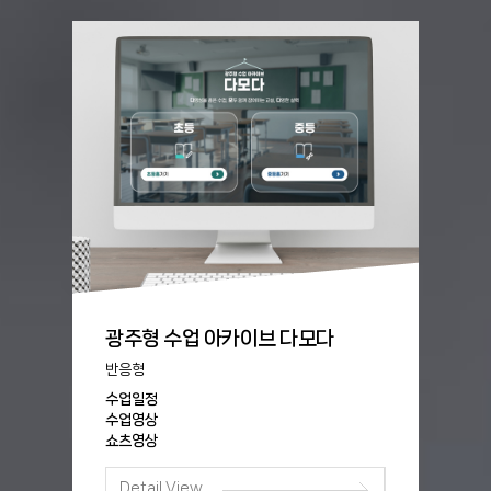
광주형 수업 아카이브 다모다
반응형
수업일정
수업영상
쇼츠영상
Detail View