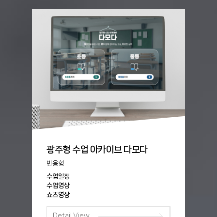
광주형 수업 아카이브 다모다
반응형
수업일정
수업영상
쇼츠영상
Detail View