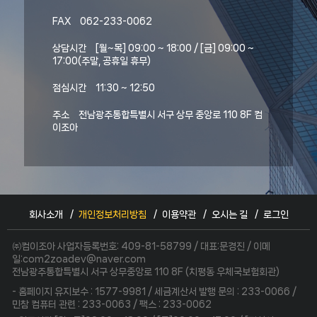
FAX
062-233-0062
상담시간
[월~목] 09:00 ~ 18:00 / [금] 09:00 ~
17:00(주말, 공휴일 휴무)
점심시간
11:30 ~ 12:50
주소
전남광주통합특별시 서구 상무 중앙로 110 8F 컴
이조아
회사소개
개인정보처리방침
이용약관
오시는 길
로그인
㈜컴이조아 사업자등록번호: 409-81-58799 / 대표:문경진 / 이메
일:com2zoadev@naver.com
전남광주통합특별시 서구 상무중앙로 110 8F (치평동 우체국보험회관)
- 홈페이지 유지보수 : 1577-9981 / 세금계산서 발행 문의 : 233-0066 /
민참 컴퓨터 관련 : 233-0063 / 팩스 : 233-0062