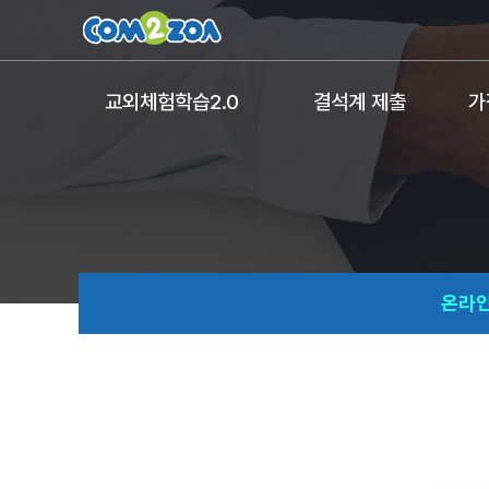
교외체험학습2.0
결석계 제출
가
온라