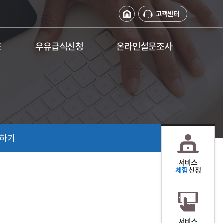
고객센터
표
우유급식신청
온라인설문조사
하기
서비스
체험
신청
서비스