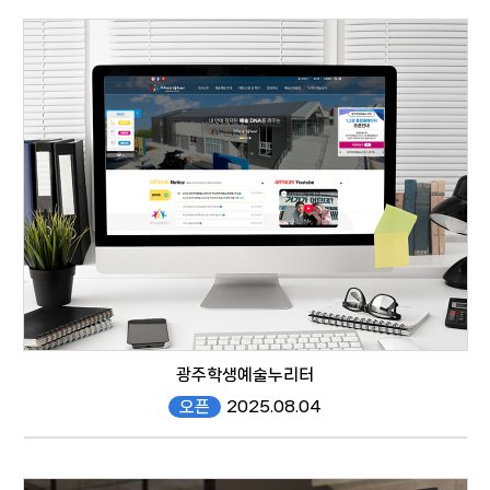
https://dongbu.gen.go.kr/SSC/
responsive web
광주학생예술누리터
오픈
2025.08.04
https://artnuri.gen.go.kr/