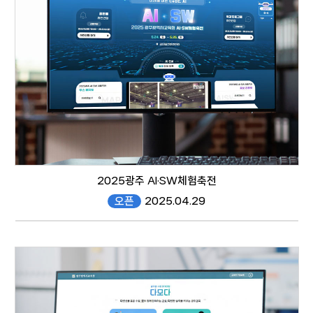
responsive web
2025광주 AI·SW체험축전
오픈
2025.04.29
https://hiaisw.gen.go.kr/