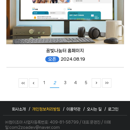
꿈빛나눔터 홈페이지
오픈
2024.08.19
https://dream.gen.go.kr/
1
2
3
4
5
회사소개
개인정보처리방침
이용약관
오시는 길
로그인
responsive web
㈜컴이조아 사업자등록번호: 409-81-58799 / 대표:문경진 / 이메
일:com2zoadev@naver.com