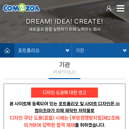
DREAM! IDEA! CREATE!
새로움과 꿈을 실현하기 위해 노력하는 회사
포트폴리오
기관
기관
PORTFOLIO
디자인 도용에 대한 경고
본 사이트에 등록되어 있는
포트폴리오 및 사이트 디자인은 ㈜
컴이조아가 자체 제작한 저작물
로
디자인 무단 도용(표절) 시에는 [부정경쟁방지법]제2조에
의거하여 강력한 법적 제재
를 취하겠습니다.