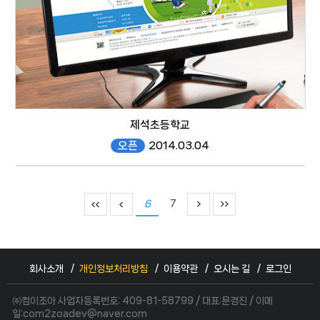
제석초등학교
오픈
2014.03.04
#
6
7
회사소개
개인정보처리방침
이용약관
오시는 길
로그인
website
㈜컴이조아 사업자등록번호: 409-81-58799 / 대표:문경진 / 이메
일:com2zoadev@naver.com