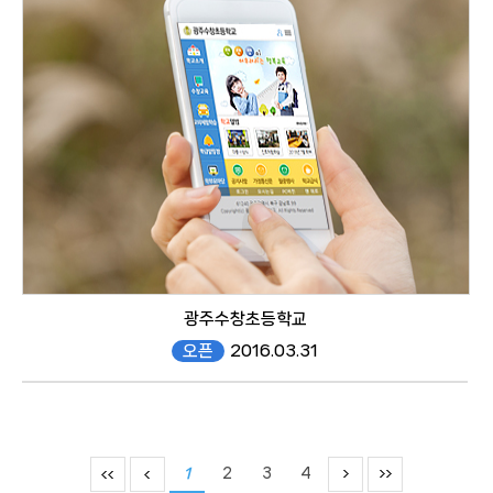
mobile
광주수창초등학교
오픈
2016.03.31
soochang.gen.es.kr/mobile/
1
2
3
4