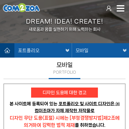
DREAM! IDEA! CREATE!
새로움과 꿈을 실현하기 위해 노력하는 회사
포트폴리오
모바일
모바일
PORTFOLIO
디자인 도용에 대한 경고
본 사이트에 등록되어 있는
포트폴리오 및 사이트 디자인은 ㈜
컴이조아가 자체 제작한 저작물
로
디자인 무단 도용(표절) 시에는 [부정경쟁방지법]제2조에
의거하여 강력한 법적 제재
를 취하겠습니다.